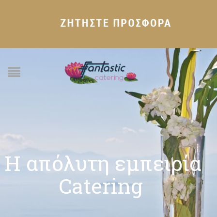
Η
α
π
ό
λ
υ
τ
η
ε
μ
π
ε
ι
ρ
ί
α
C
a
t
e
r
i
n
g