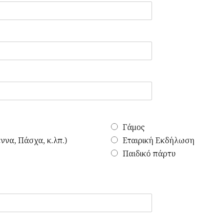
Γάμος
ννα, Πάσχα, κ.λπ.)
Εταιρική Εκδήλωση
Παιδικό πάρτυ